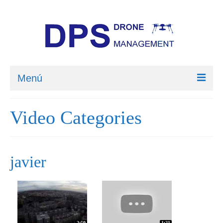
Menú
Home
Video Categories
Quienes somos
Contacto
javier
Galería
2:50
1:21