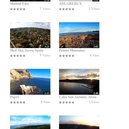
Madrid East
ADLGREDUX
7 Views
5 Views
1:21
3:02
Med Sky, Javea, Spain
Primer Montañar
9 Views
0 View
2:22
2:46
Pope1
Cabo San Antonio, Jávea
0 View
5 Views